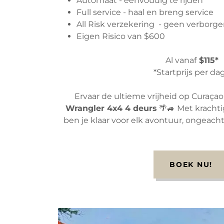
Automaat - eenvoudig te rijden
Full service - haal en breng service
All Risk verzekering - geen verborg
Eigen Risico van $600
Al vanaf
$115*
*Startprijs per da
Ervaar de ultieme vrijheid op Curaçao
Wrangler 4x4 4 deurs
🌴🚙 Met kracht
ben je klaar voor elk avontuur, ongeacht
BOEK NU!