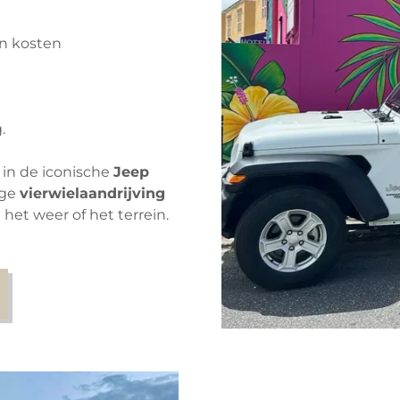
en kosten
g.
 in de iconische
Jeep
ige
vierwielaandrijving
 het weer of het terrein.