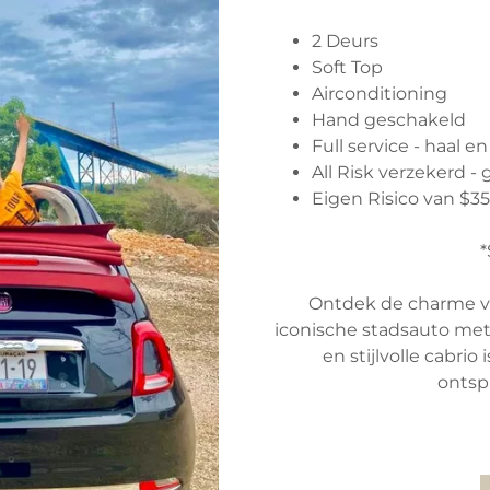
2 Deurs
Soft Top
Airconditioning
Hand geschakeld
Full service - haal e
All Risk verzekerd 
Eigen Risico van $3
*
Ontdek de charme 
iconische stadsauto met
en stijlvolle cabri
ontspa