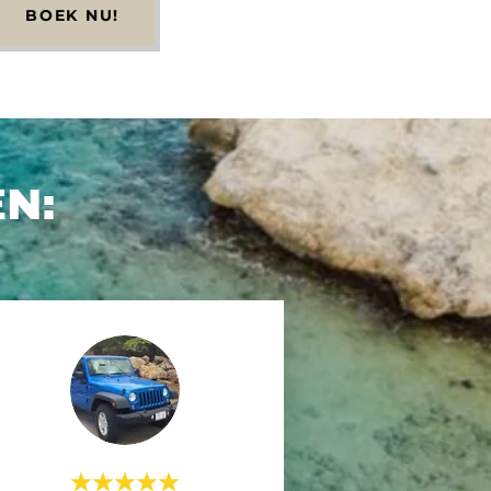
BOEK NU!
N: