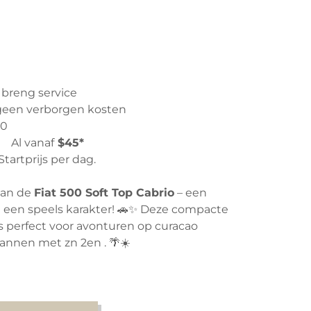
n breng service
- geen verborgen kosten
50
Al vanaf
$45*
Startprijs per dag.
van de
Fiat 500 Soft Top Cabrio
– een
 een speels karakter! 🚗✨ Deze compacte
o is perfect voor avonturen op curacao
nnen met zn 2en . 🌴☀️