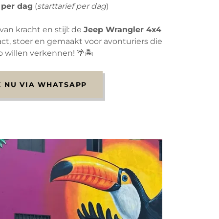
 per dag
(
starttarief per dag
)
an kracht en stijl: de
Jeep Wrangler 4x4
ct, stoer en gemaakt voor avonturiers die
 willen verkennen! 🌴🏝️
 NU VIA WHATSAPP