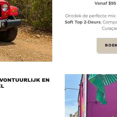
Vanaf $95
Ontdek de perfecte mix v
Soft Top 2-Deurs
. Compa
Curaçao
BOEK
AVONTUURLIJK EN
EL